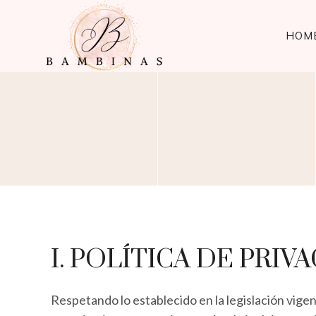
Saltar
al
HOM
contenido
I. POLÍTICA DE PRI
Respetando lo establecido en la legislación vige