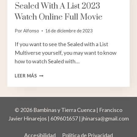
Sealed With A List 2023
Watch Online Full Movie
Por
Alfonso
16 de diciembre de 2023
If you want to see the Sealed with a List
Multiverse yourself, you may want to know
how to watch Sealed with…
SEALED
LEER MÁS
WITH
A
LIST
2023
© 2026 Bambinas y Tierra Cuenca | Francisco
WATCH
ONLINE
Javier Hinarejos | 609601657 |
jhinarsa@gmail.com
FULL
MOVIE
Accesibilidad
Política de Privacidad