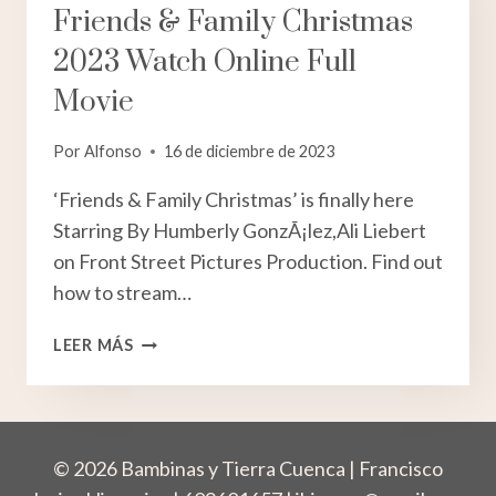
Friends & Family Christmas
2023 Watch Online Full
Movie
Por
Alfonso
16 de diciembre de 2023
‘Friends & Family Christmas’ is finally here
Starring By Humberly GonzÃ¡lez,Ali Liebert
on Front Street Pictures Production. Find out
how to stream…
FRIENDS
LEER MÁS
&
FAMILY
CHRISTMAS
2023
© 2026 Bambinas y Tierra Cuenca | Francisco
WATCH
ONLINE