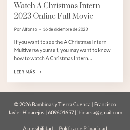
Watch A Christmas Intern
2023 Online Full Movie
Por
Alfonso
16 de diciembre de 2023
If you want to see the A Christmas Intern
Multiverse yourself, you may want to know
how to watch A Christmas Intern…
WATCH
LEER MÁS
A
CHRISTMAS
INTERN
2023
© 2026 Bambinas y Tierra Cuenca | Francisco
ONLINE
FULL
Javier Hinarejos | 609601657 |
jhinarsa@gmail.com
MOVIE
Accesibilidad
Política de Privacidad